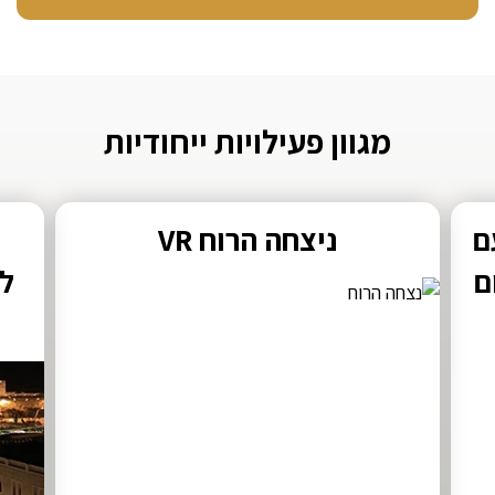
מגוון פעילויות ייחודיות
ם
ניצחה הרוח VR
ם
לש
מ