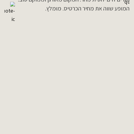
מדובר במדריך יוצא דופן, שחקן, מספר סיפורים ואיש רוח
שהצליח להפוך את הסיור לחוויה מרתקת, מצחיקה
ומלאת חיים. בזכותו, ההיסטוריה של ירושלים קמה
לתחייה ממש מול עינינו. הוא ריתק את כולנו, צעירים
ומבוגרים כאחד בשילוב מושלם של ידע מעמיק, כישרון
משחק נדיר, חוש הומור ויכולת מופלאה ליצור חיבור
אמיתי עם הקבוצה. לאורך כל הסיור ניכר שהוא עושה את
עבודתו באהבה גדולה, עם מקצועיות, תשוקה ויחס אישי
לכל משתתף. קיבלנו ממנו חוויה שלא נשכח והתגובות
הנלהבות של כל המשתתפים מדברות בעד עצמן ולכן אנו
רוצים להודות גם לכם על הבחירה במדריכים באיכות כה
גבוהה. בברכה ובתודה גדולה, אפרת מאיר / מכון ויצמן