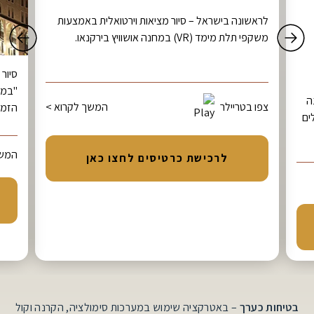
לראשונה בישראל – סיור מציאות וירטואלית באמצעות
משקפי תלת מימד (VR) במחנה אושוויץ בירקנאו.
סיור
"במע
וריה בת 3,000 שנה
צפו בטריילר
המשך לקרוא >
הזמן
ים
המשך
לרכישת כרטיסים לחצו כאן
בטיחות כערך
– באטרקציה שימוש במערכות סימולציה, הקרנה וקול