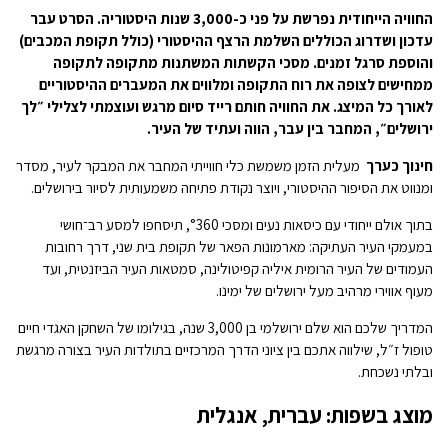
החוויה הייחודית נפרשת על פני כ-3,000 שנות היסטוריה. הסרט עבר
עדכון ושדרוג הכוללים השלמת הרצף ההיסטורי (כולל תקופת המכבים)
והוספת סרגל זמנים. מסכי הקשתות המשתנות מתקופה לתקופה
ממחישים לצופה את רוח התקופה ומלווים את המעברים ההיסטוריים
לאורך כל המיצג. את החוויה חותם רייד סיום מרגש ועוצמתי לצלילי ״לך
ירושלים״, המחבר בין עבר, הווה ועתיד של העיר.
חינוך כערך
מעלית הזמן משמשת כלי חווייתי המחבר את המבקר לעיר, מסדר
ומנווט את הסיפור ההיסטורי, ויוצר נקודת פתיחה משמעותית לסיור בירושלים.
בתוך אולם ייחודי עם כיסאות נעים ומסכי °360, תיסחפו למסע רב־חושי
במעמקי העיר העתיקה: מארמונות הפאר של תקופת בית שני, דרך רחובות
העמודים של העיר הרומית איליה קפיטולינה, סמטאות העיר הביזנטית, ועד
מעוף אווירי מרהיב מעל ירושלים של ימינו.
המדריך שלכם הוא שלם ירושלמי בן 3,000 שנה, בגילומו של השחקן האגדי חיים
טופול ז״ל, שילווה אתכם בין ציוני הדרך המרכזיים בתולדות העיר בצורה מרגשת
ובלתי נשכחת.
מוצג בשפות: עברית, אנגלית